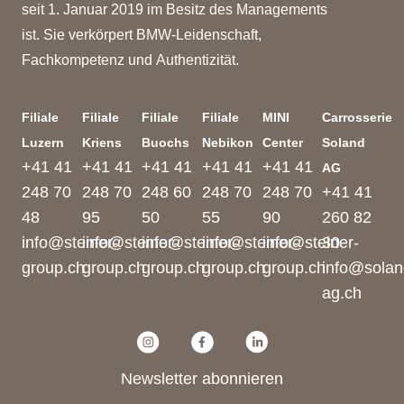
seit 1. Januar 2019 im Besitz des Managements
ist. Sie verkörpert BMW-Leidenschaft,
Fachkompetenz und Authentizität.
Filiale
Filiale
Filiale
Filiale
MINI
Carrosserie
Luzern
Kriens
Buochs
Nebikon
Center
Soland
+41 41
+41 41
+41 41
+41 41
+41 41
AG
248 70
248 70
248 60
248 70
248 70
+41 41
48
95
50
55
90
260 82
info@steiner-
info@steiner-
info@steiner-
info@steiner-
info@steiner-
30
group.ch
group.ch
group.ch
group.ch
group.ch
info@solan
ag.ch
Newsletter abonnieren