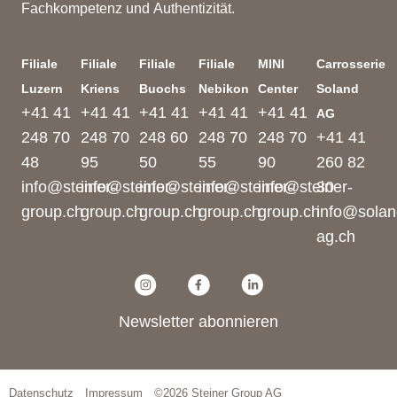
Fachkompetenz und Authentizität.
Filiale
Filiale
Filiale
Filiale
MINI
Carrosserie
Luzern
Kriens
Buochs
Nebikon
Center
Soland
+41 41
+41 41
+41 41
+41 41
+41 41
AG
248 70
248 70
248 60
248 70
248 70
+41 41
48
95
50
55
90
260 82
info@steiner-
info@steiner-
info@steiner-
info@steiner-
info@steiner-
30
group.ch
group.ch
group.ch
group.ch
group.ch
info@solan
ag.ch
Newsletter abonnieren
Datenschutz
Impressum
©2026 Steiner Group AG